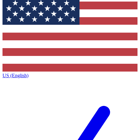
US (English)