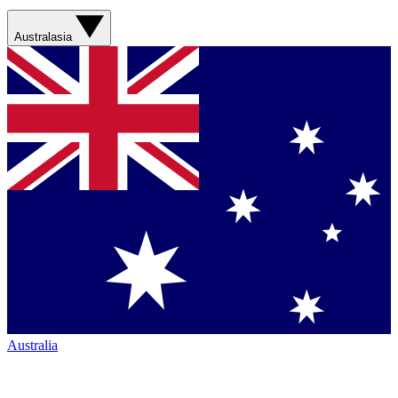
Australasia
Australia