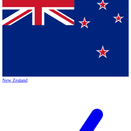
New Zealand