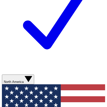
North America