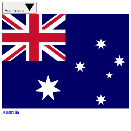
Australasia
Australia