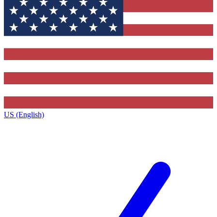
US (English)