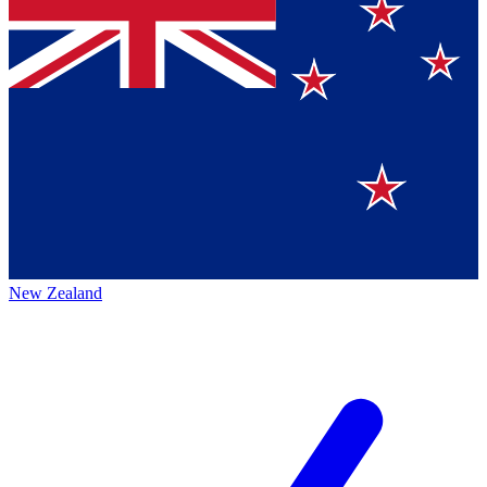
New Zealand