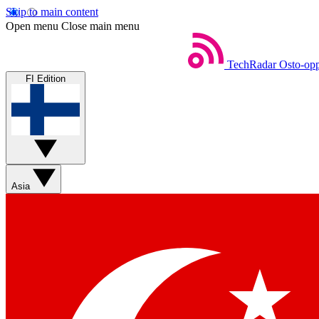
Skip to main content
Open menu
Close main menu
TechRadar
Osto-opp
FI Edition
Asia