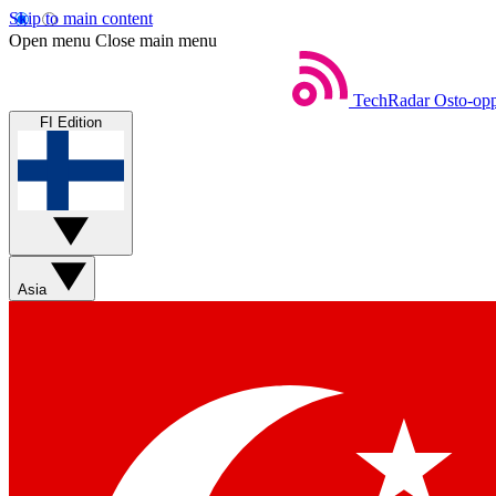
Skip to main content
Open menu
Close main menu
TechRadar
Osto-opp
FI Edition
Asia