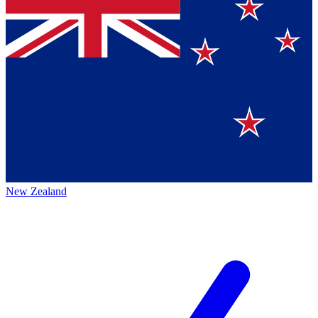
New Zealand