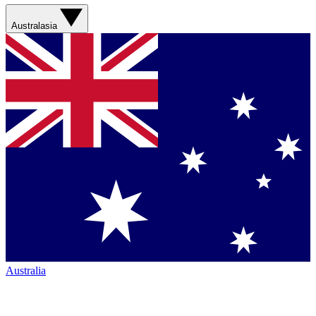
Australasia
Australia