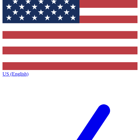
US (English)