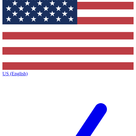
US (English)