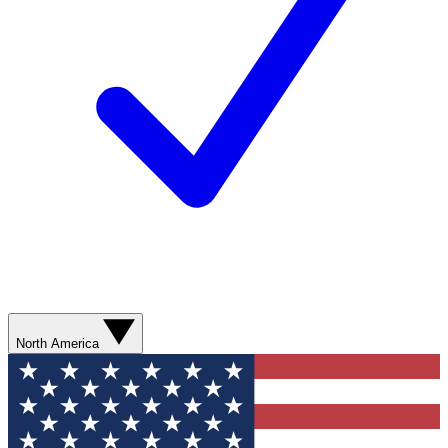
North America