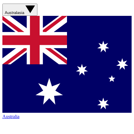
Australasia
Australia