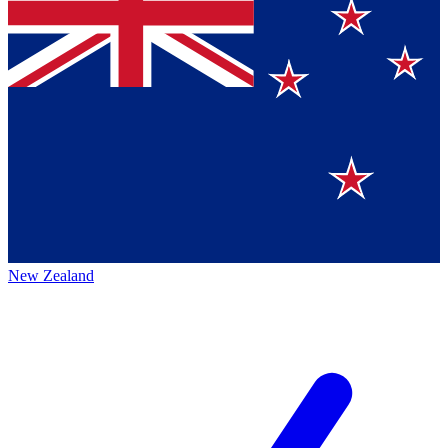
New Zealand