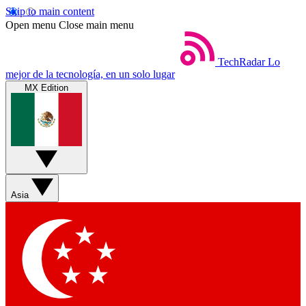
Skip to main content
Open menu
Close main menu
TechRadar
Lo
mejor de la tecnología, en un solo lugar
MX Edition
Asia