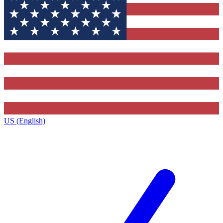
US (English)