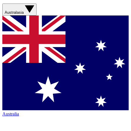
Australasia
Australia