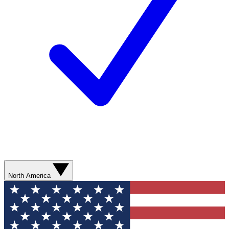
North America