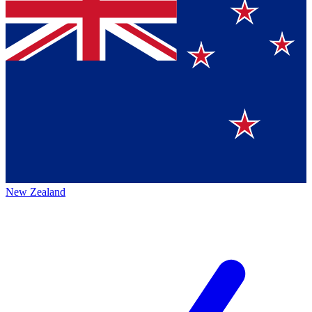
New Zealand