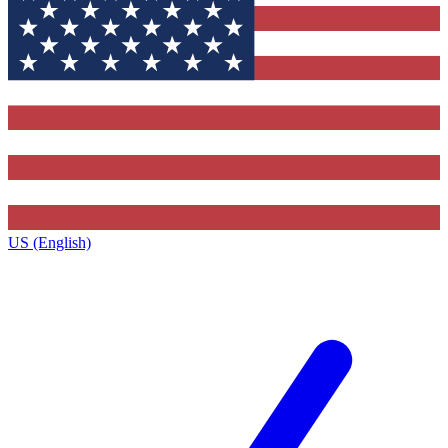
US (English)