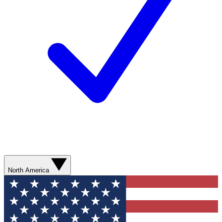
North America