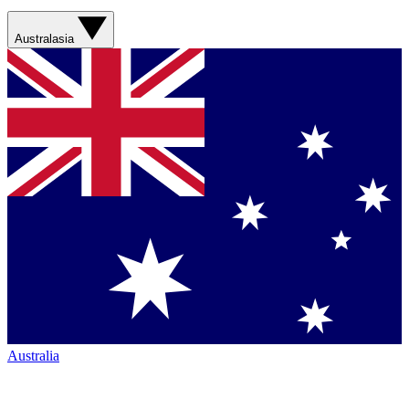
Australasia
Australia