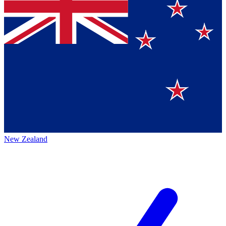
New Zealand