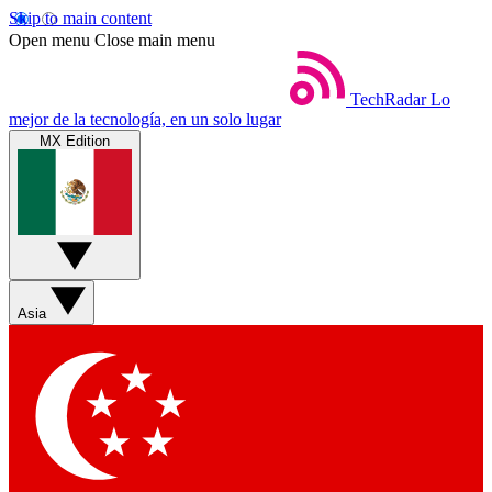
Skip to main content
Open menu
Close main menu
TechRadar
Lo
mejor de la tecnología, en un solo lugar
MX Edition
Asia