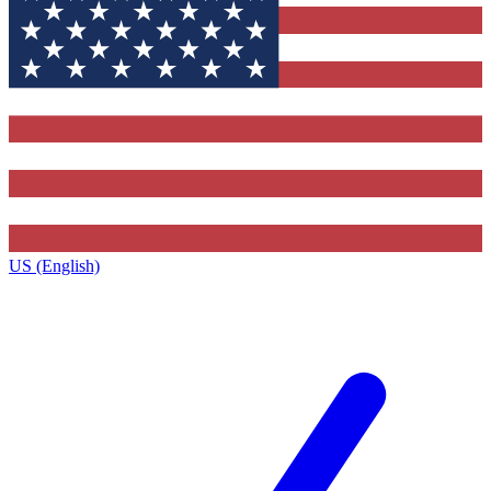
US (English)