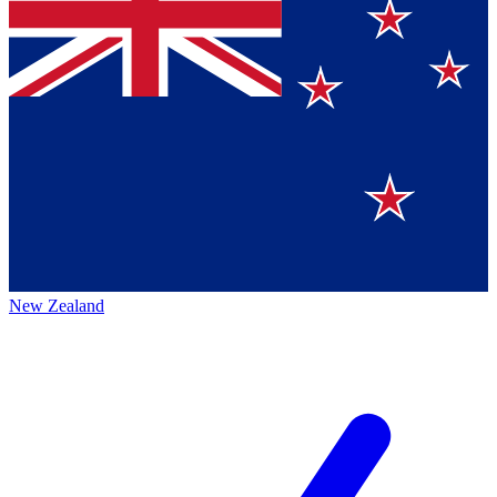
New Zealand