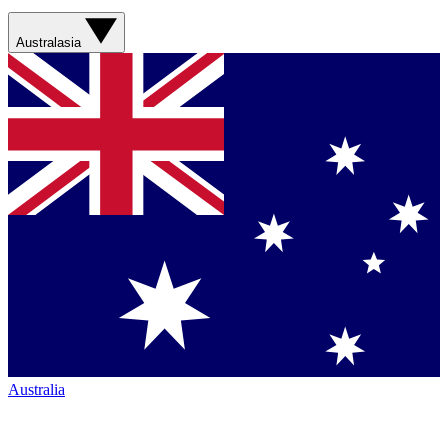
Australasia
Australia