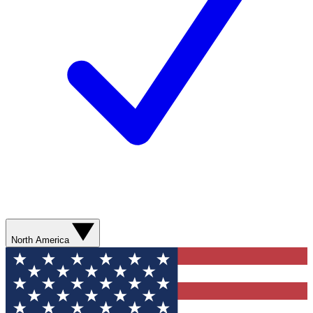
North America