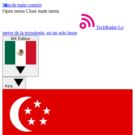
Skip to main content
Open menu
Close main menu
TechRadar
Lo
mejor de la tecnología, en un solo lugar
MX Edition
Asia