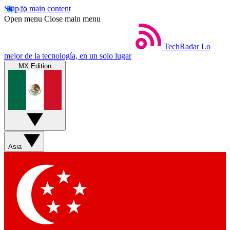
Skip to main content
Open menu
Close main menu
TechRadar
Lo
mejor de la tecnología, en un solo lugar
MX Edition
Asia