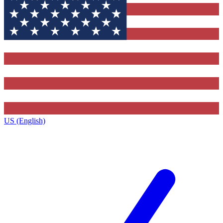
US (English)