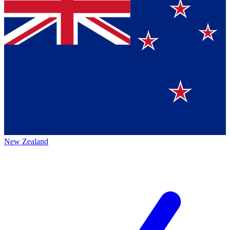
New Zealand