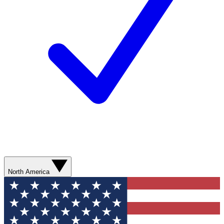
North America