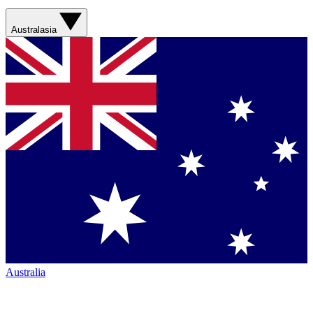
Australasia
Australia