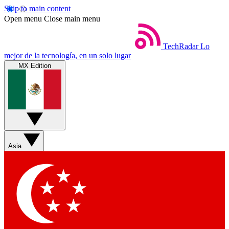
Skip to main content
Open menu
Close main menu
TechRadar
Lo
mejor de la tecnología, en un solo lugar
MX Edition
Asia