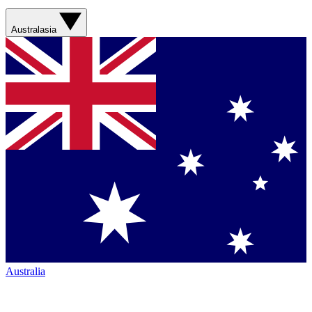
Australasia
Australia