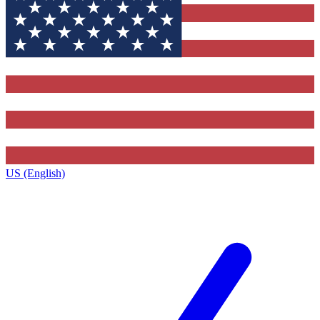
US (English)