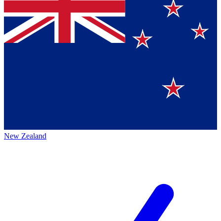
New Zealand