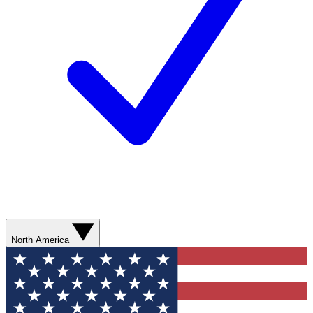
North America