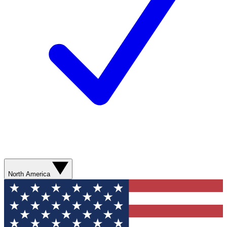
North America