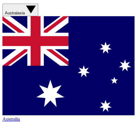
Australasia
Australia