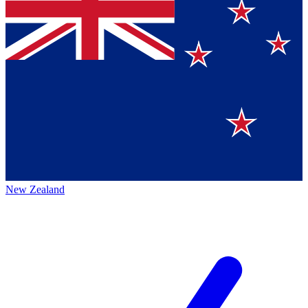
New Zealand