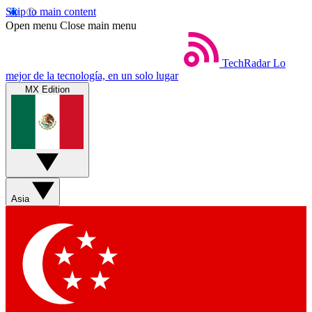
Skip to main content
Open menu
Close main menu
TechRadar
Lo
mejor de la tecnología, en un solo lugar
MX Edition
Asia