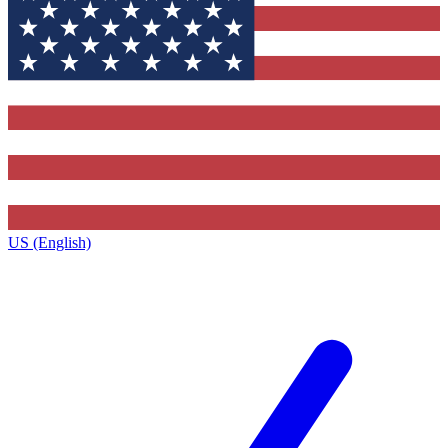
US (English)