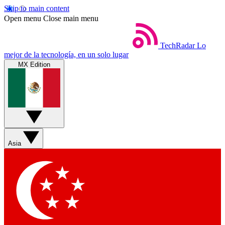
Skip to main content
Open menu
Close main menu
TechRadar
Lo
mejor de la tecnología, en un solo lugar
MX Edition
Asia