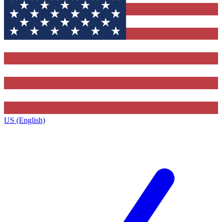
US (English)