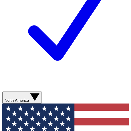
North America