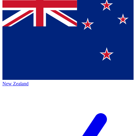
New Zealand