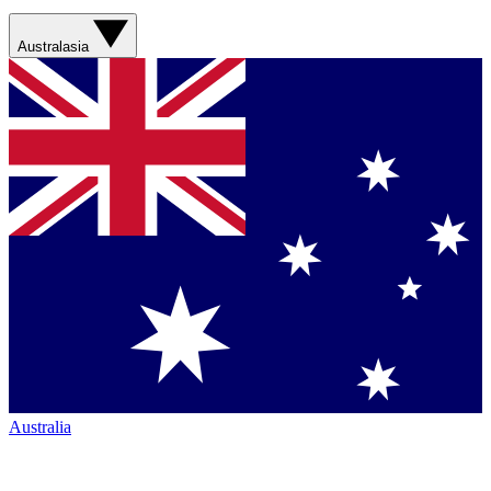
Australasia
Australia