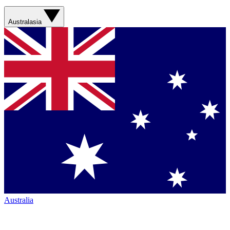
Australasia
Australia