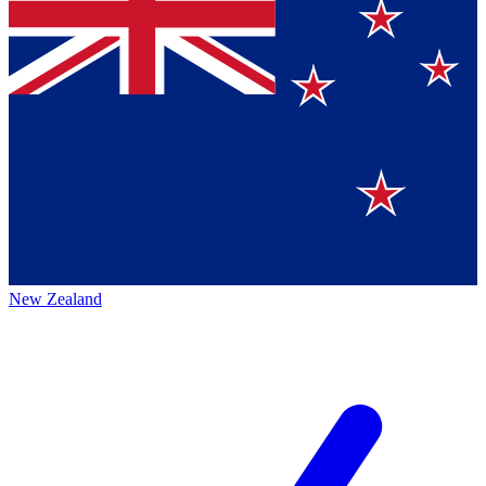
New Zealand