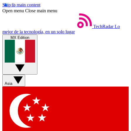
Skip to main content
Open menu
Close main menu
TechRadar
Lo
mejor de la tecnología, en un solo lugar
MX Edition
Asia