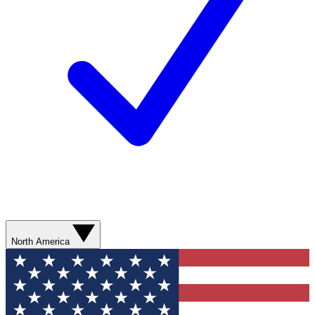
North America