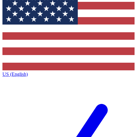
US (English)