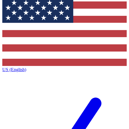
US (English)