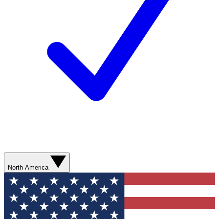
North America