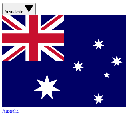
Australasia
Australia