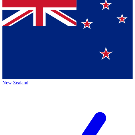
New Zealand