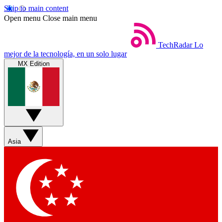
Skip to main content
Open menu
Close main menu
TechRadar
Lo
mejor de la tecnología, en un solo lugar
MX Edition
Asia