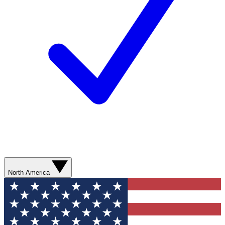
North America