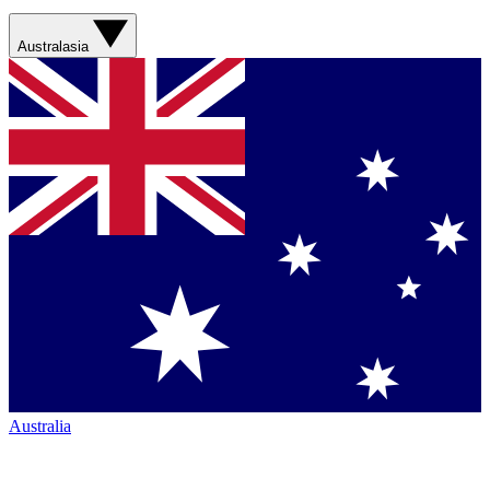
Australasia
Australia