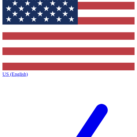
US (English)