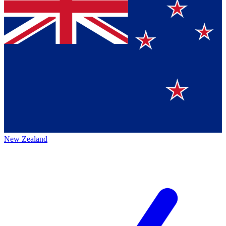
New Zealand