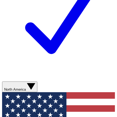
North America