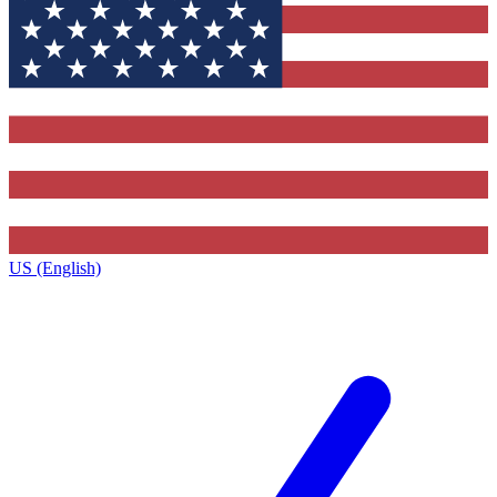
US (English)