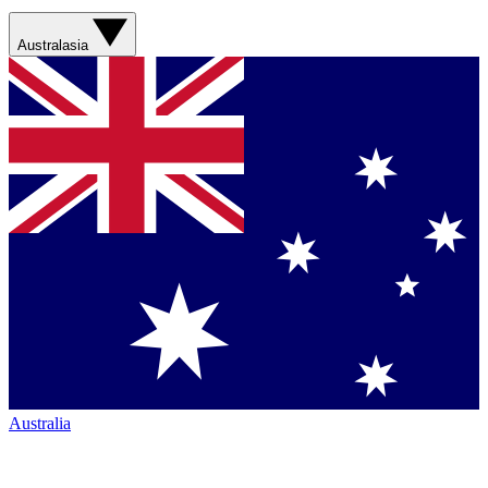
Australasia
Australia