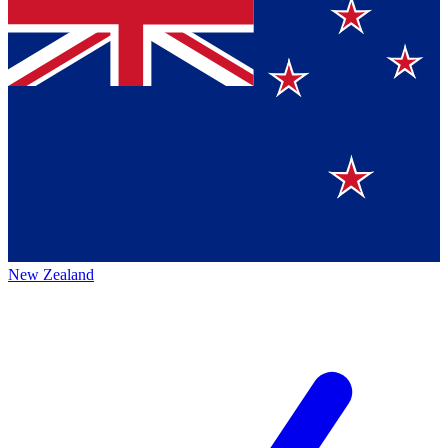
New Zealand