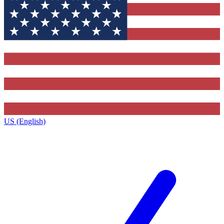
US (English)