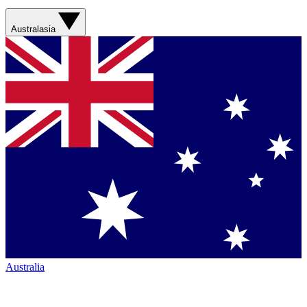
Australasia
Australia