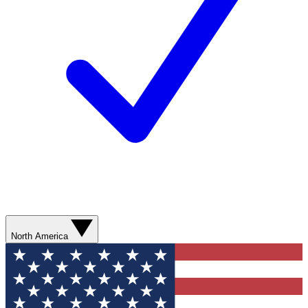
North America