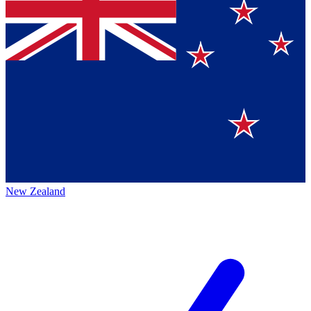
New Zealand