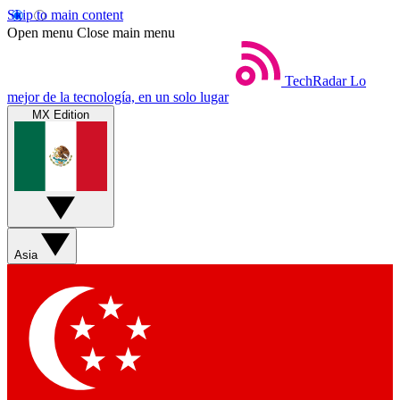
Skip to main content
Open menu
Close main menu
TechRadar
Lo
mejor de la tecnología, en un solo lugar
MX Edition
Asia