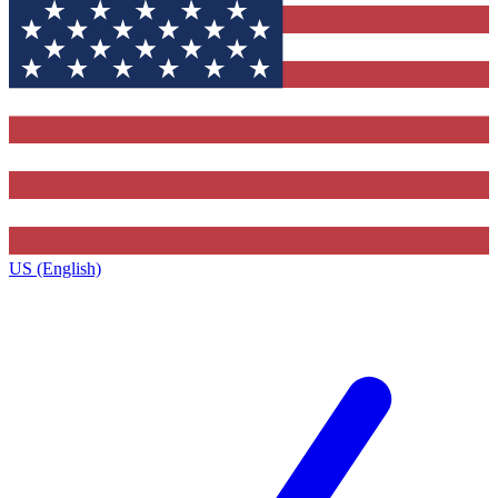
US (English)