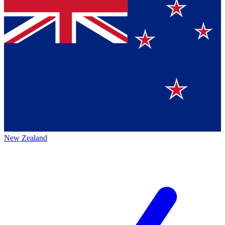
New Zealand