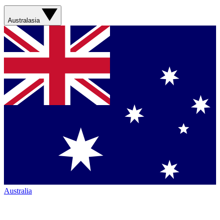
Australasia
Australia