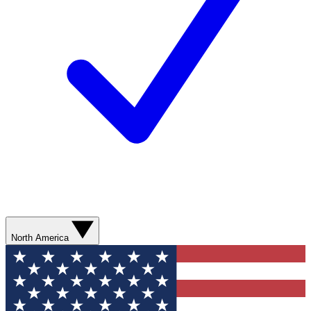
North America