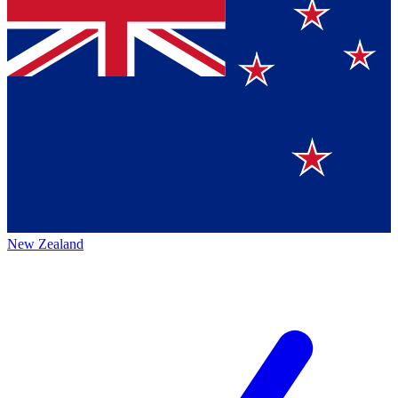
New Zealand