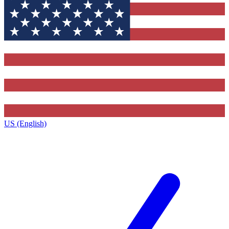
US (English)