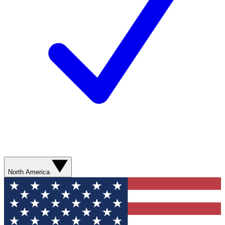
North America