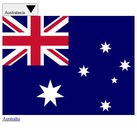
Australasia
Australia