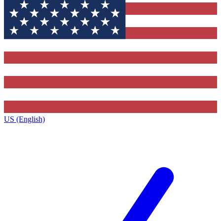
US (English)