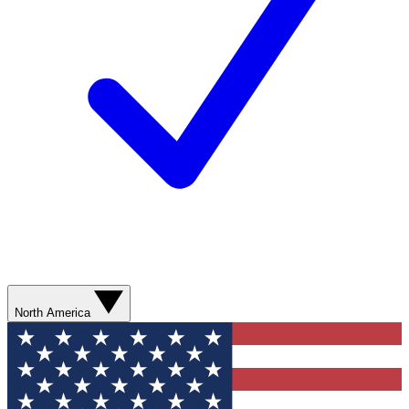
North America