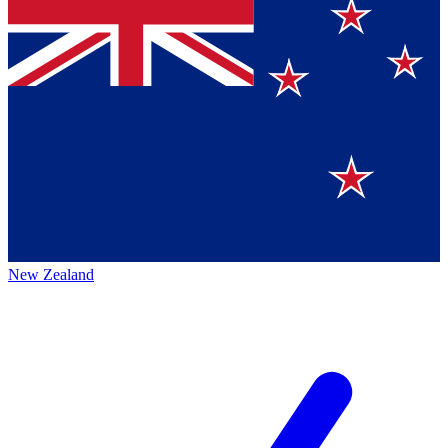
New Zealand