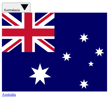
Australasia
Australia