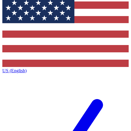
US (English)