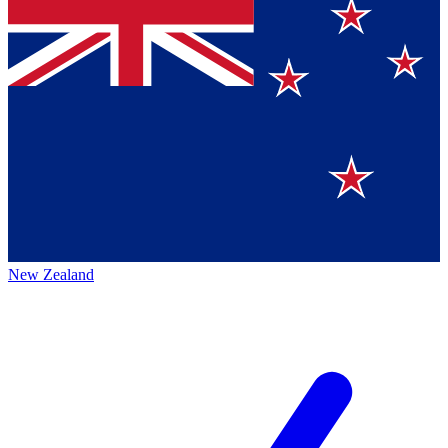
New Zealand