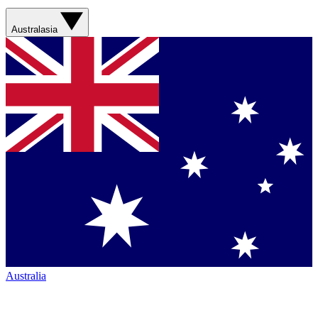
Australasia
Australia