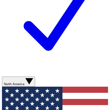
North America