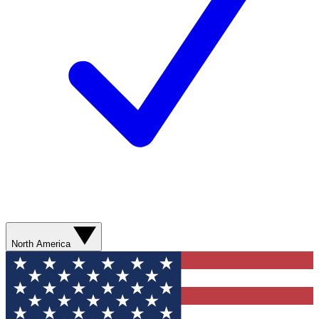
North America