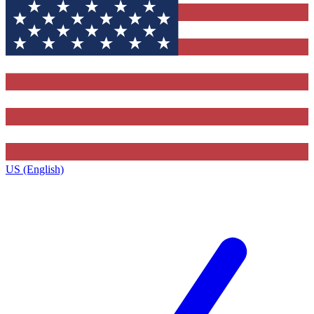
US (English)