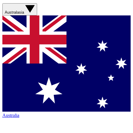
Australasia
Australia