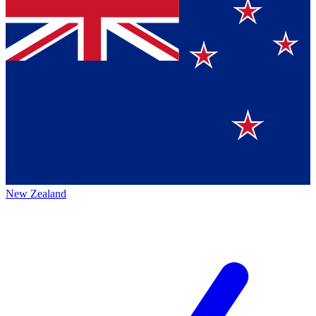
New Zealand