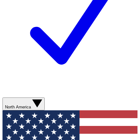
North America