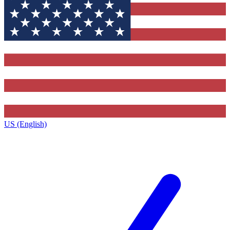
US (English)