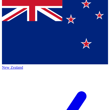
New Zealand