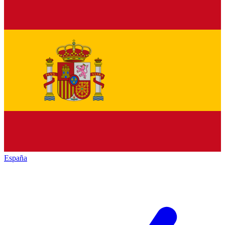
España