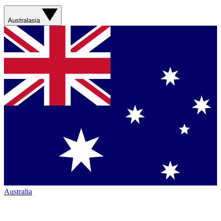
Australasia
Australia