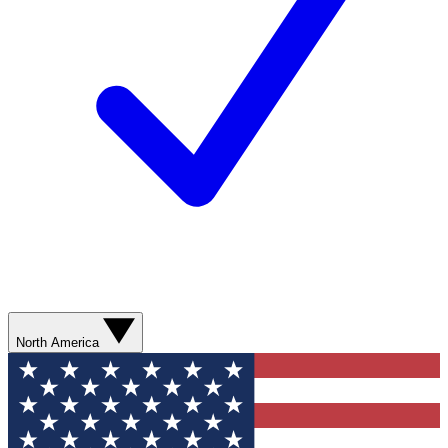
North America