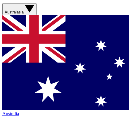
Australasia
Australia