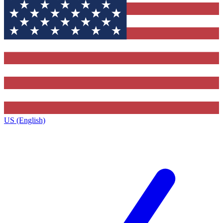
US (English)