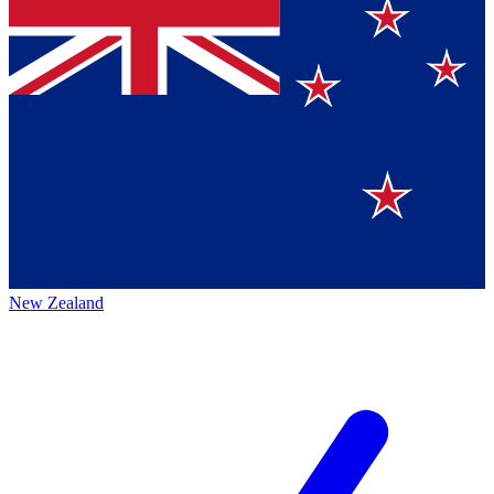
New Zealand