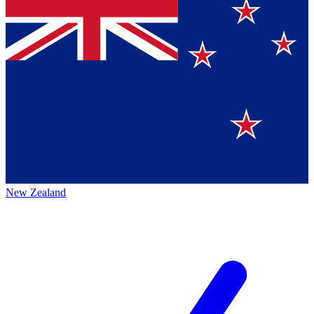
New Zealand