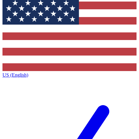
US (English)