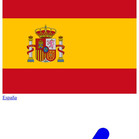
España