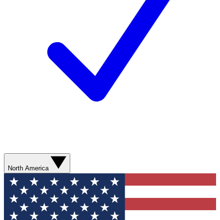
North America