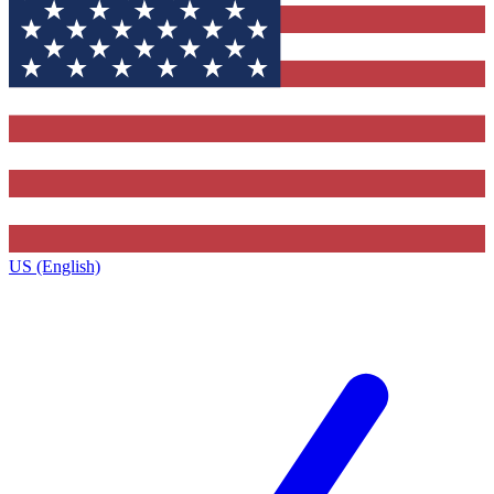
US (English)