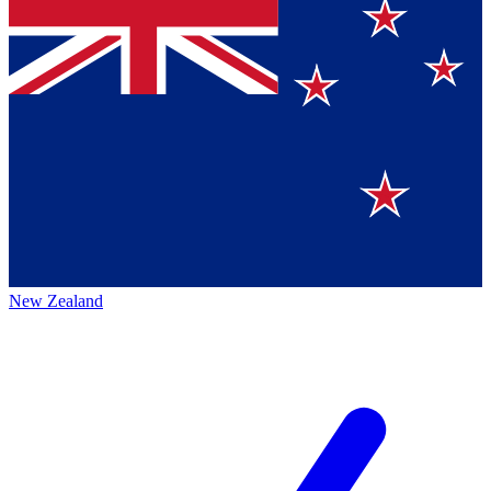
New Zealand