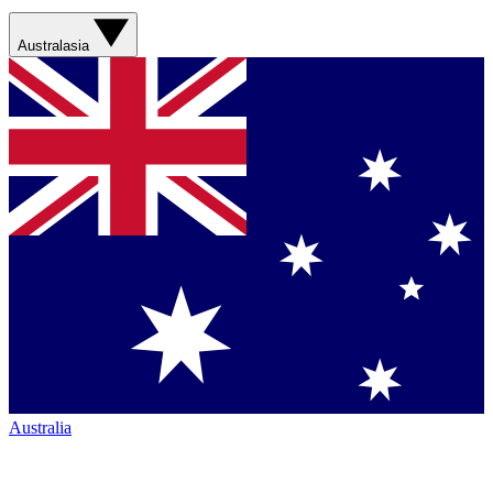
Australasia
Australia