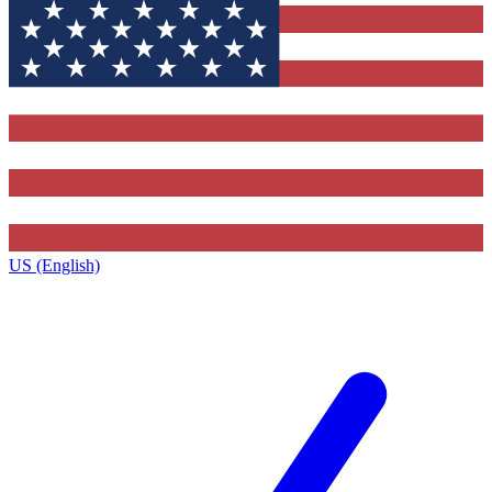
US (English)