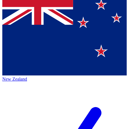
New Zealand