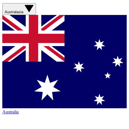
Australasia
Australia