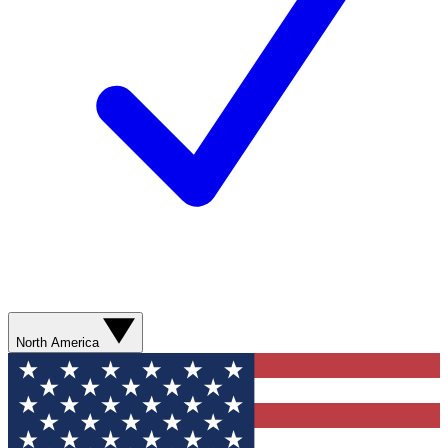
North America