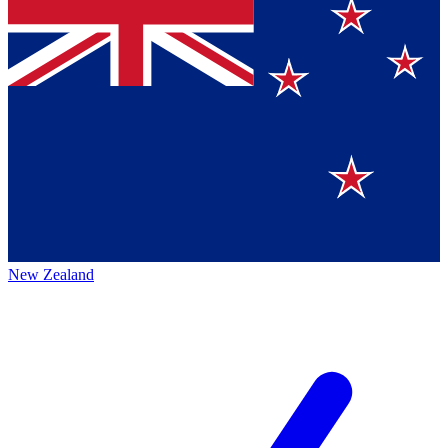
New Zealand