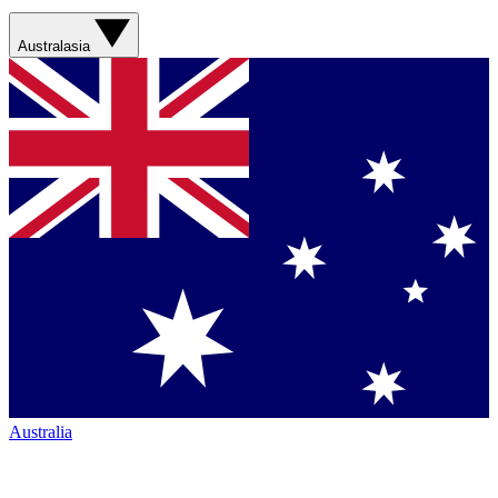
Australasia
Australia