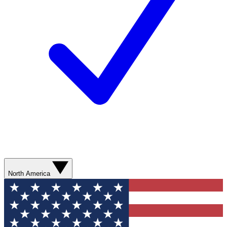
North America