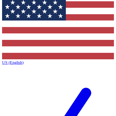
US (English)