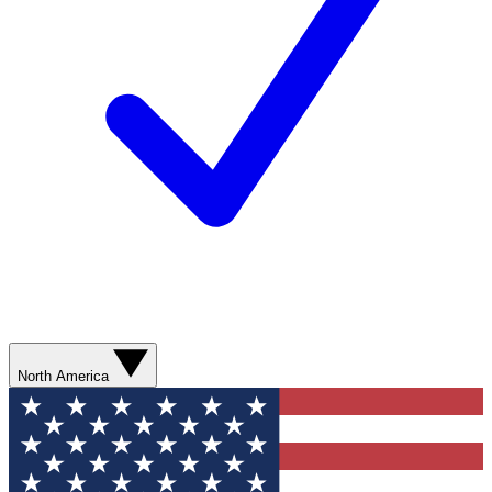
North America