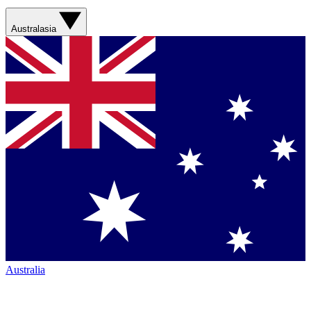
Australasia
Australia