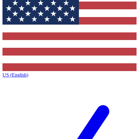
US (English)