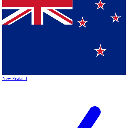
New Zealand