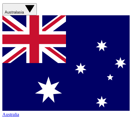
Australasia
Australia