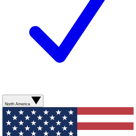
North America