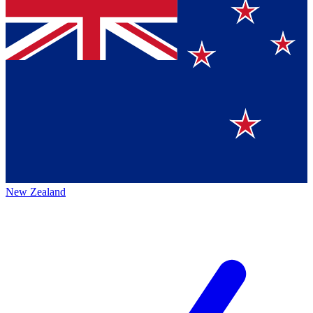
New Zealand