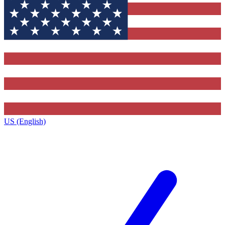
US (English)