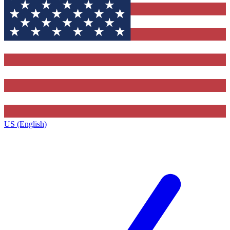
US (English)