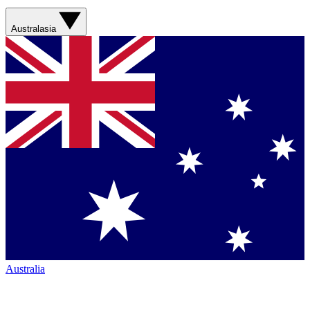
Australasia
Australia