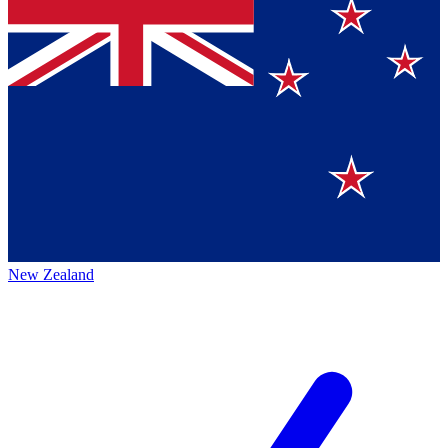
New Zealand