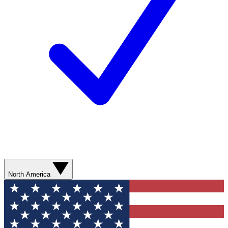
North America