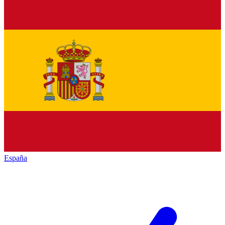
España