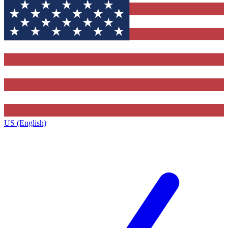
US (English)