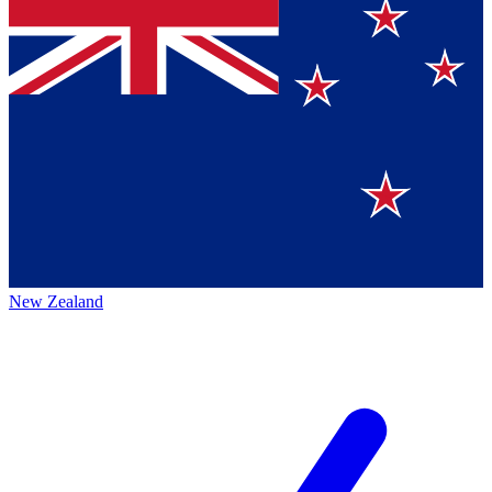
New Zealand