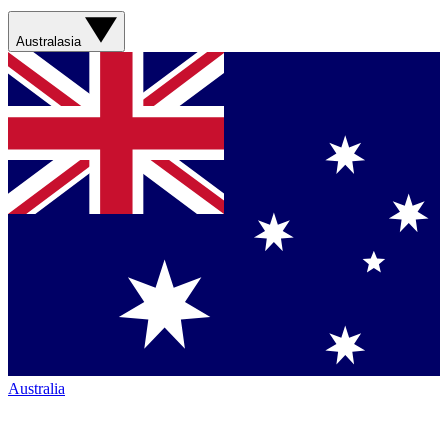
Australasia
Australia