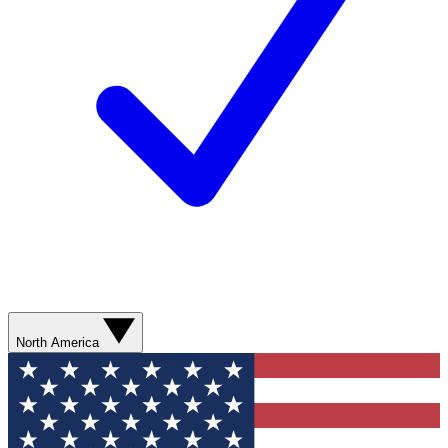
North America