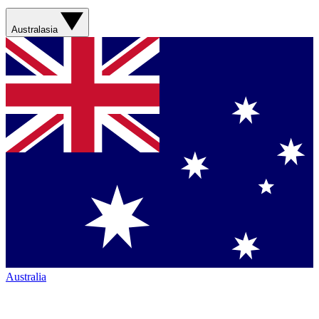
Australasia
Australia