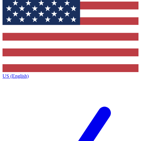
US (English)