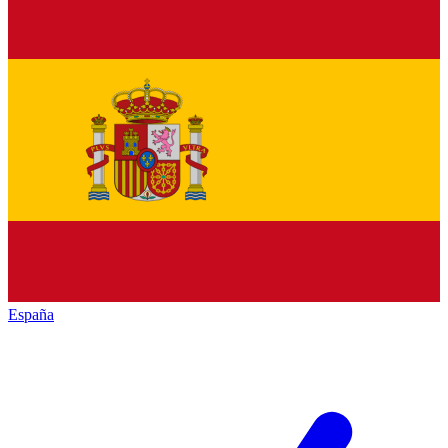
España