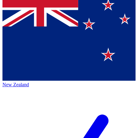
New Zealand