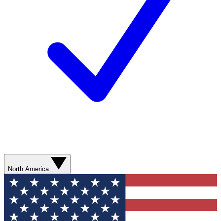
North America