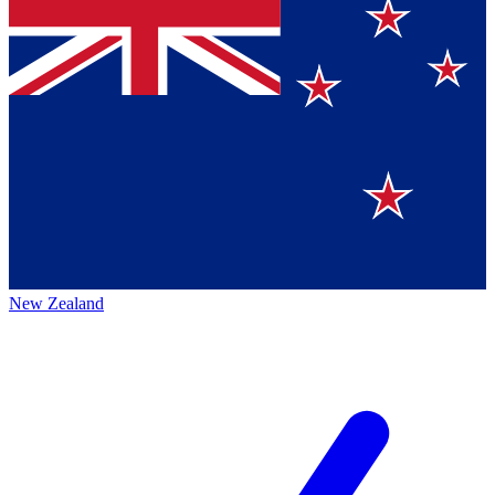
New Zealand