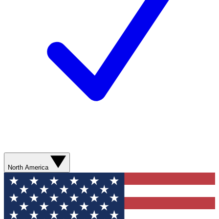
North America