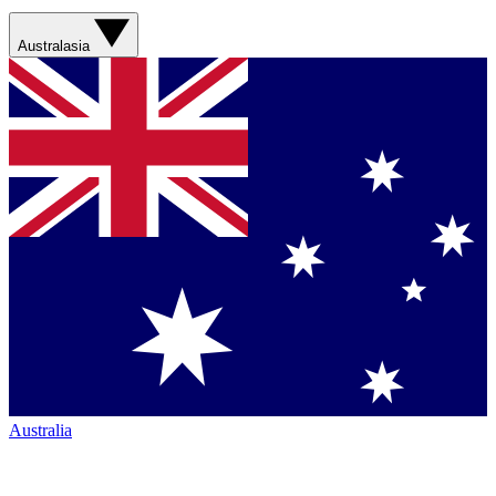
Australasia
Australia