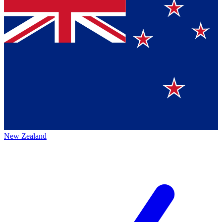
New Zealand