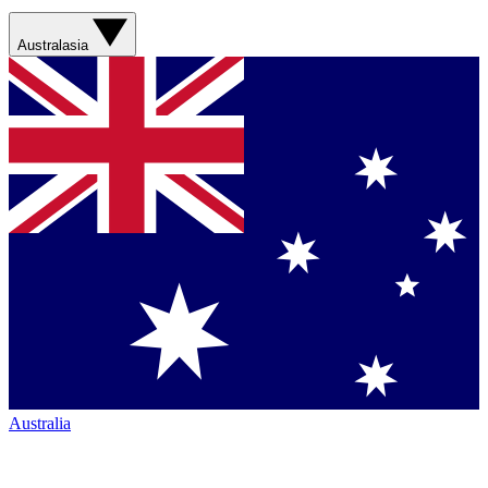
Australasia
Australia