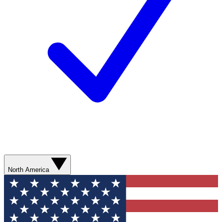
North America