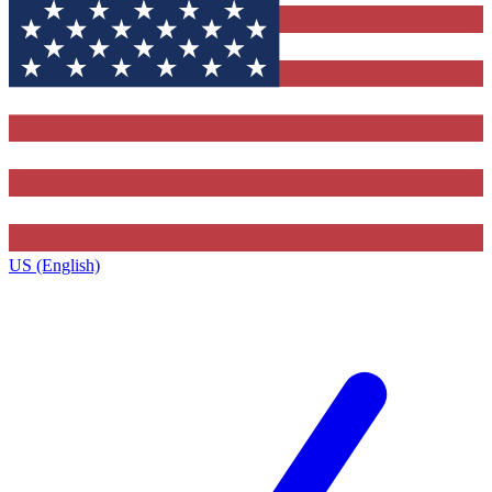
US (English)