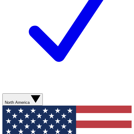
North America