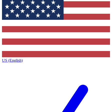
US (English)