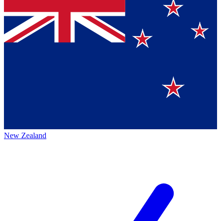
New Zealand