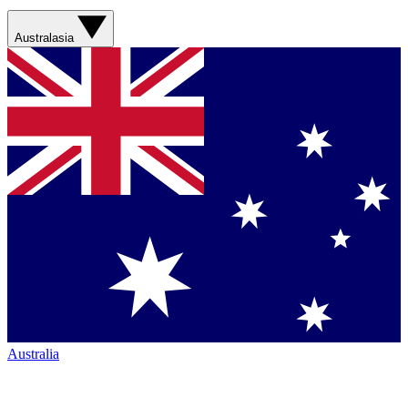
Australasia
Australia