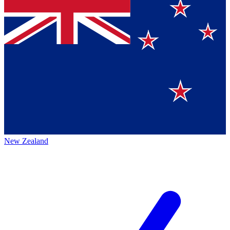
New Zealand