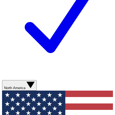
North America