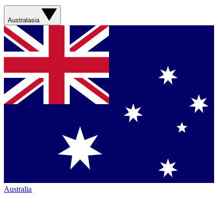
Australasia
Australia