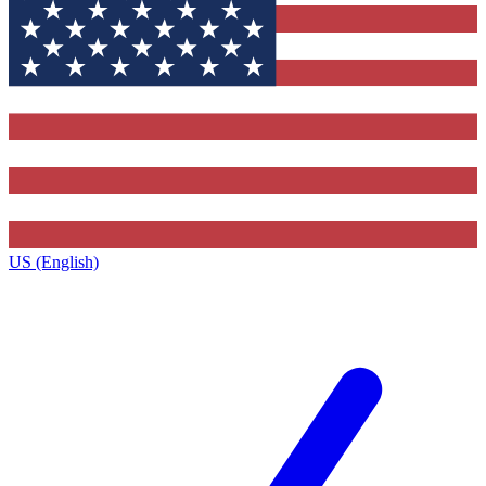
US (English)