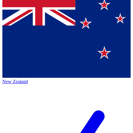
New Zealand