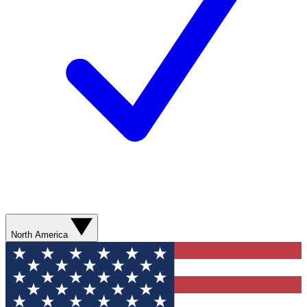
North America