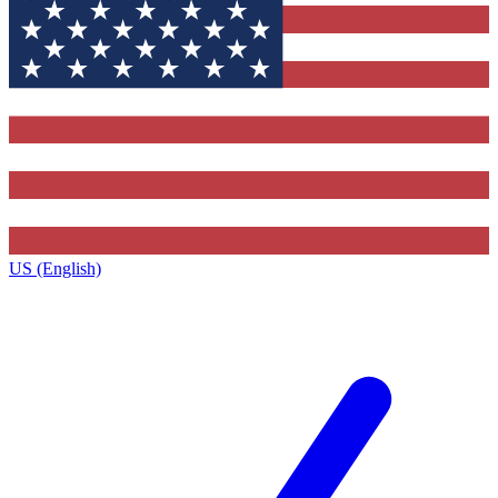
US (English)