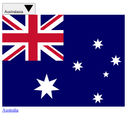
Australasia
Australia