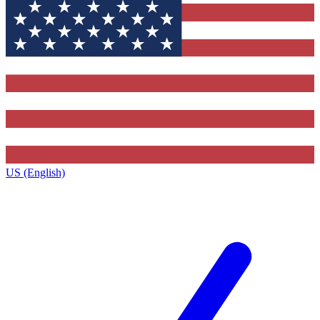
US (English)