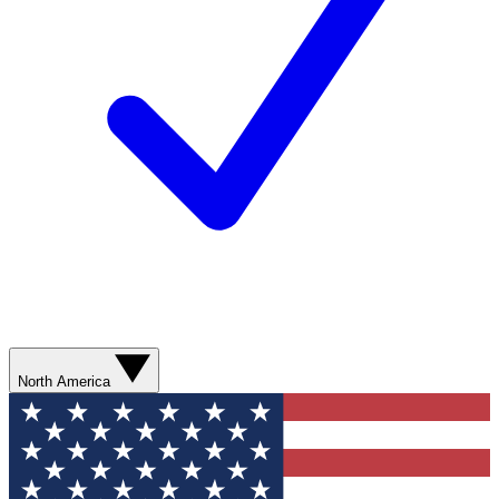
North America