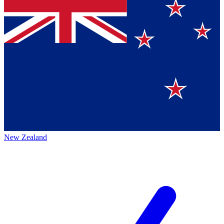
New Zealand