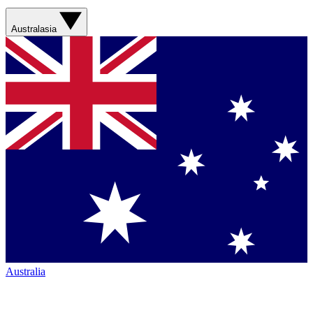
Australasia
Australia