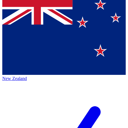
New Zealand