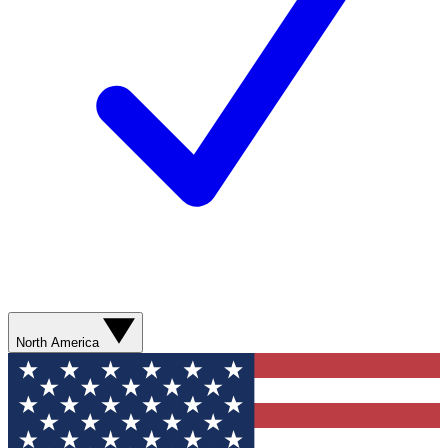
North America