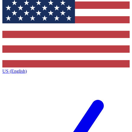
US (English)