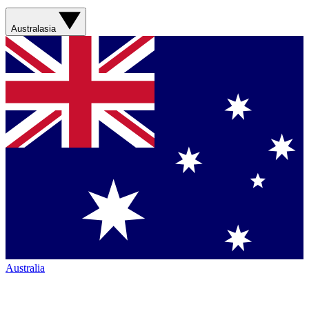
Australasia
Australia