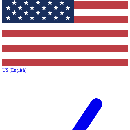
US (English)