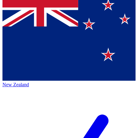
New Zealand