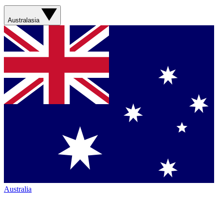
Australasia
Australia