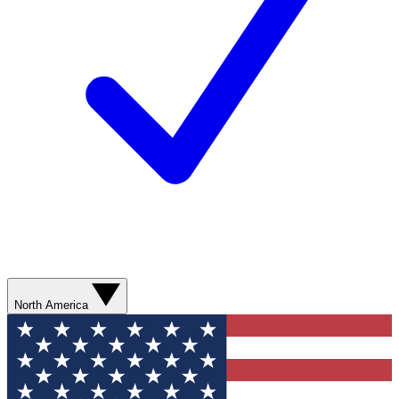
North America