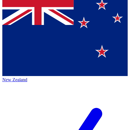
New Zealand