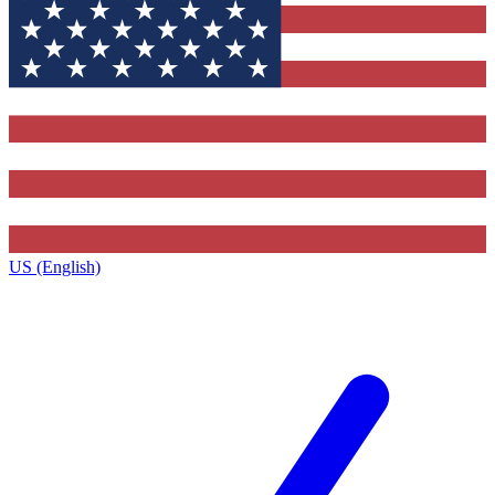
US (English)