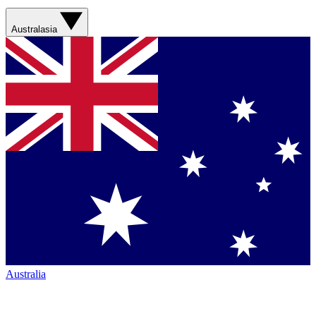
Australasia
Australia