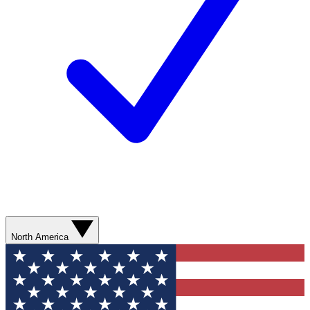
North America