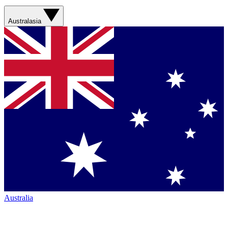
Australasia
Australia