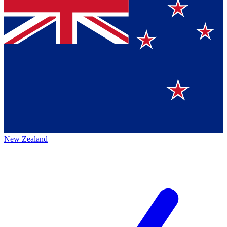
New Zealand