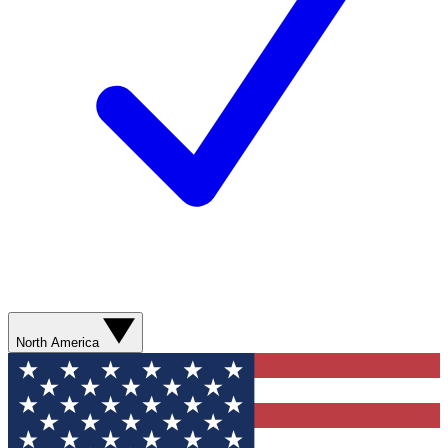
North America