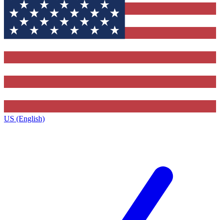
US (English)