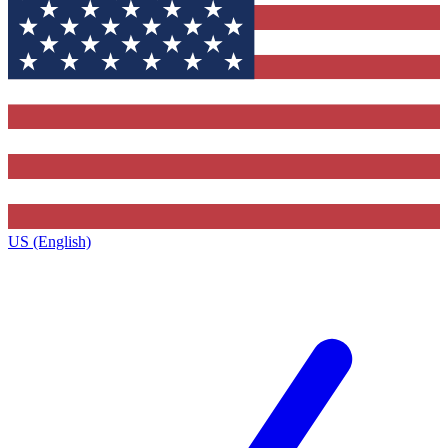
US (English)