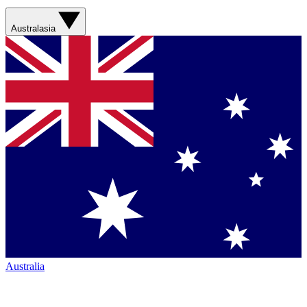
Australasia
Australia