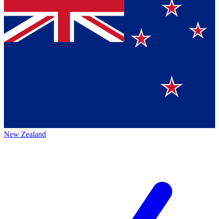
New Zealand