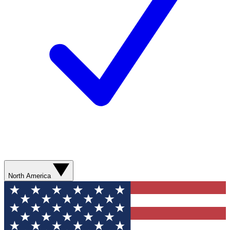
North America