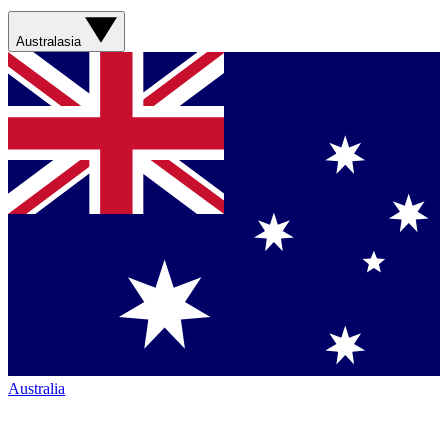
Australasia
Australia