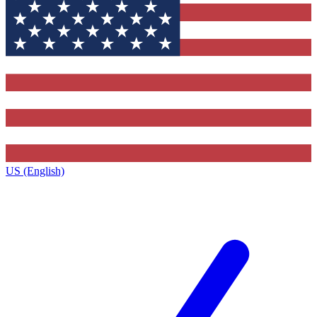
US (English)