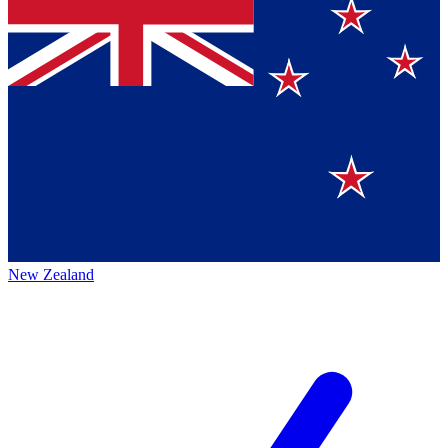
New Zealand