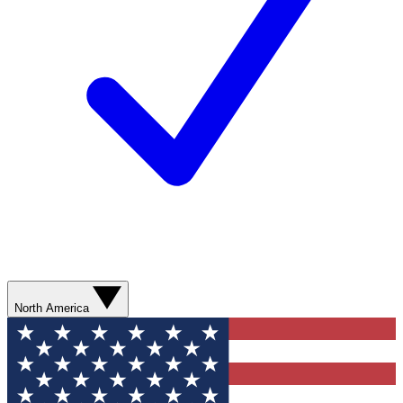
North America