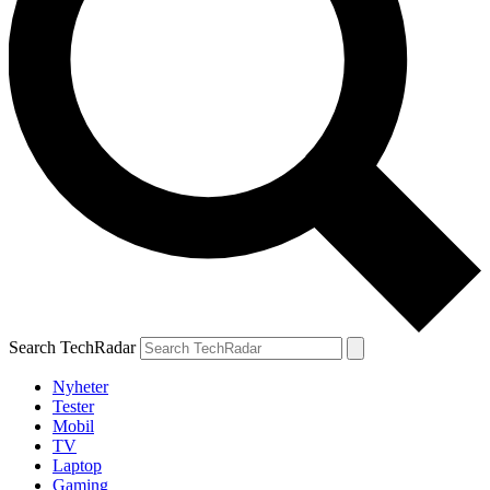
Search TechRadar
Nyheter
Tester
Mobil
TV
Laptop
Gaming