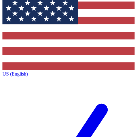
US (English)