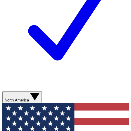
North America