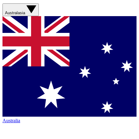
Australasia
Australia