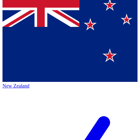
New Zealand