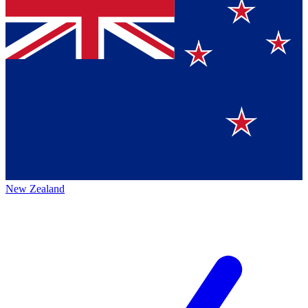
New Zealand