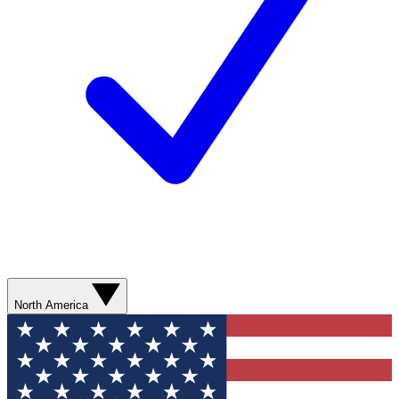
North America