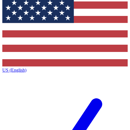
US (English)