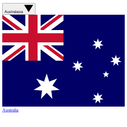
Australasia
Australia