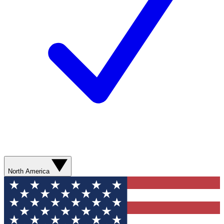
North America