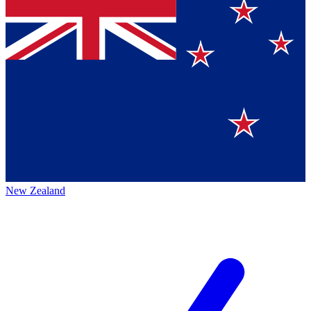
New Zealand