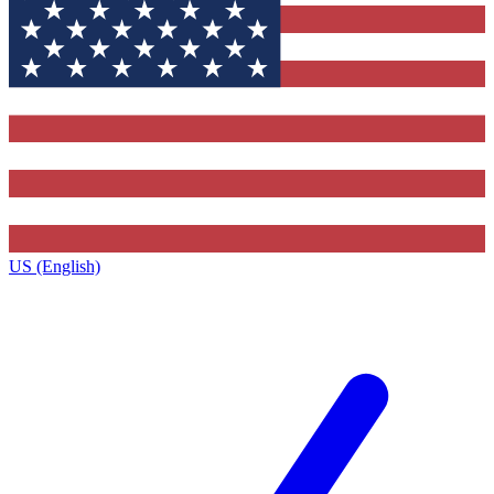
US (English)