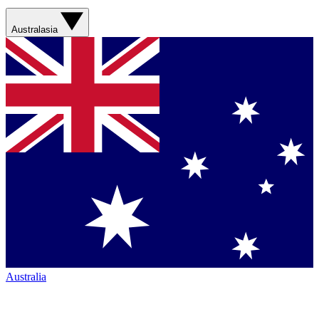
Australasia
Australia