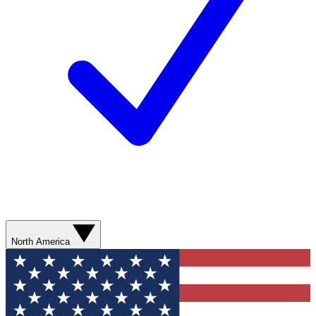
North America