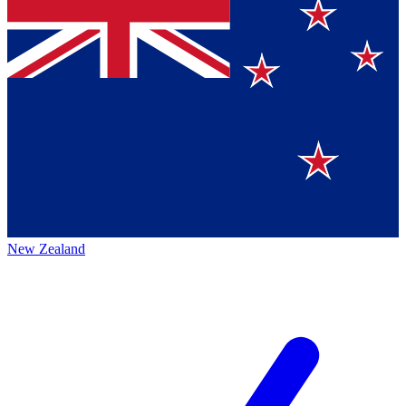
New Zealand