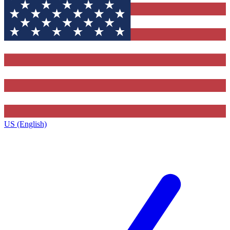
US (English)