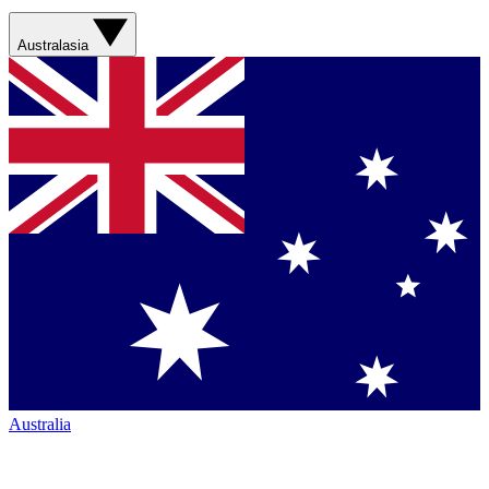
Australasia
Australia